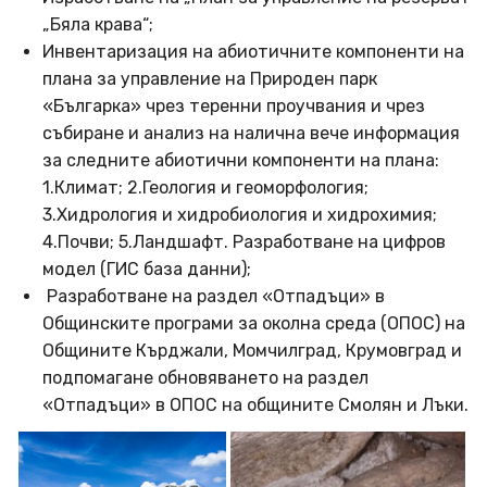
„Бяла крава“;
Инвентаризация на абиотичните компоненти на
плана за управление на Природен парк
«Българка» чрез теренни проучвания и чрез
събиране и анализ на налична вече информация
за следните абиотични компоненти на плана:
1.Климат; 2.Геология и геоморфология;
3.Хидрология и хидробиология и хидрохимия;
4.Почви; 5.Ландшафт. Разработване на цифров
модел (ГИС база данни);
Разработване на раздел «Отпадъци» в
Общинските програми за околна среда (ОПОС) на
Общините Кърджали, Момчилград, Крумовград и
подпомагане обновяването на раздел
«Отпадъци» в ОПОС на общините Смолян и Лъки.